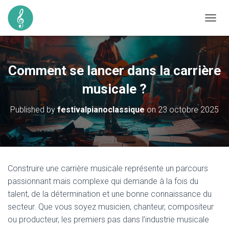
O
U
V
R
I
Comment se lancer dans la carrière
R
/
musicale ?
F
E
Published by
festivalpianoclassique
on
23 octobre 2025
R
M
E
R
L
A
Construire une carrière musicale représente un parcours
N
passionnant mais complexe qui demande à la fois du
A
V
talent, de la détermination et une bonne connaissance du
I
secteur. Que vous soyez musicien, chanteur, compositeur
G
ou producteur, les premiers pas dans l’industrie musicale
A