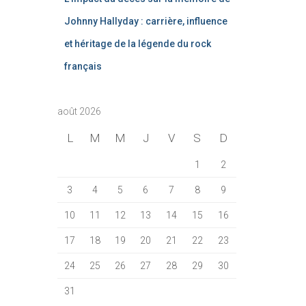
Johnny Hallyday : carrière, influence
et héritage de la légende du rock
français
août 2026
L
M
M
J
V
S
D
1
2
3
4
5
6
7
8
9
10
11
12
13
14
15
16
17
18
19
20
21
22
23
24
25
26
27
28
29
30
31