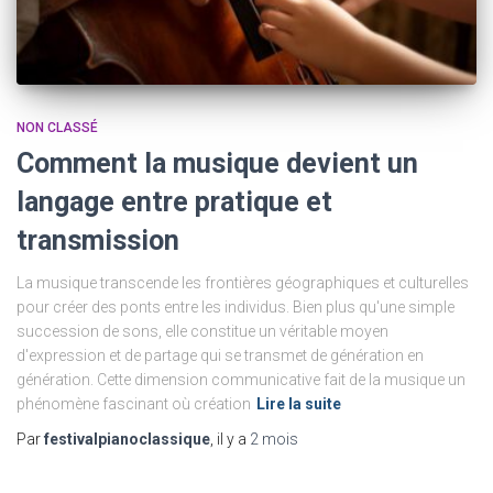
NON CLASSÉ
Comment la musique devient un
langage entre pratique et
transmission
La musique transcende les frontières géographiques et culturelles
pour créer des ponts entre les individus. Bien plus qu'une simple
succession de sons, elle constitue un véritable moyen
d'expression et de partage qui se transmet de génération en
génération. Cette dimension communicative fait de la musique un
phénomène fascinant où création
Lire la suite
Par
festivalpianoclassique
, il y a
2 mois